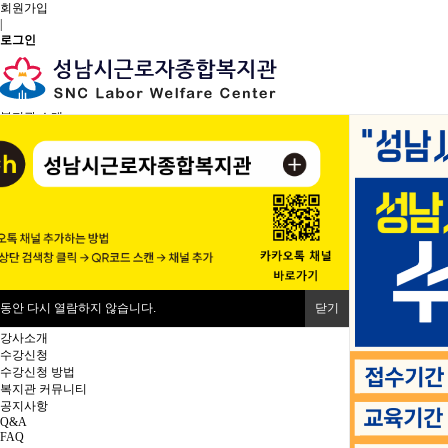
회원가입
|
로그인
복지관 소개
복지관 소개
인사말
사업안내
연혁
조직도
시설안내
대관 안내
오시는 길
교육프로그램
정규강좌 안내
단기특강 안내
 동안 다시 열람하지 않습니다.
닫기
수강생 운영규정
강사소개
수강신청
수강신청 방법
복지관 커뮤니티
공지사항
Q&A
FAQ