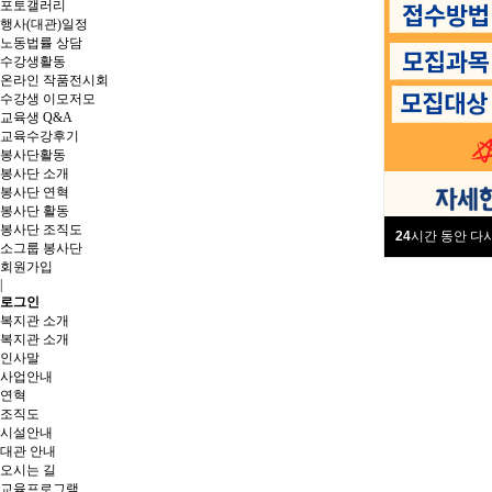
포토갤러리
행사(대관)일정
노동법률 상담
수강생활동
온라인 작품전시회
수강생 이모저모
교육생 Q&A
교육수강후기
봉사단활동
봉사단 소개
봉사단 연혁
봉사단 활동
봉사단 조직도
24
시간 동안 다
소그룹 봉사단
회원가입
|
로그인
복지관 소개
복지관 소개
인사말
사업안내
연혁
조직도
시설안내
대관 안내
오시는 길
교육프로그램