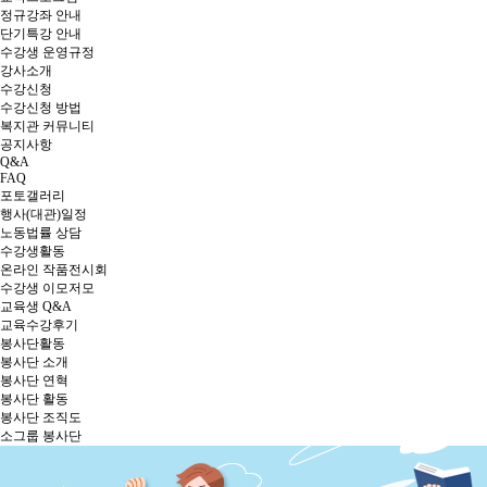
정규강좌 안내
단기특강 안내
수강생 운영규정
강사소개
수강신청
수강신청 방법
복지관 커뮤니티
공지사항
Q&A
FAQ
포토갤러리
행사(대관)일정
노동법률 상담
수강생활동
온라인 작품전시회
수강생 이모저모
교육생 Q&A
교육수강후기
봉사단활동
봉사단 소개
봉사단 연혁
봉사단 활동
봉사단 조직도
소그룹 봉사단