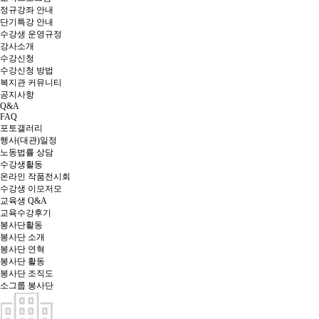
정규강좌 안내
단기특강 안내
수강생 운영규정
강사소개
수강신청
수강신청 방법
복지관 커뮤니티
공지사항
Q&A
FAQ
포토갤러리
행사(대관)일정
노동법률 상담
수강생활동
온라인 작품전시회
수강생 이모저모
교육생 Q&A
교육수강후기
봉사단활동
봉사단 소개
봉사단 연혁
봉사단 활동
봉사단 조직도
소그룹 봉사단