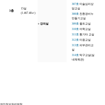
307호
미술심리상
15실
담교실
3층
(1.467.48㎡)
308호
친환경비누
만들기교실
○ 강의실
309호
퀼트교실
310호
어학교실
311호
통기타 교실
312호
미용교실
313호
피부관리교
실
314호
탁구교실(실
내체육관)
개인정보처리방침