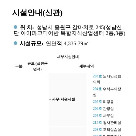
시설안내(신관)
위 치:
성남시 중원구 갈마치로 245(성남산
단 아이파크디어반 복합지식산업센터 2층,3층)
시설규모:
연면적 4,335.79㎡
세부시설안내
규모 (실전용
구분
세부내역
면적)
203호
노사민정협
의회
204호
수석부의장
실
○ 사무·지원시설
205호
미팅룸
206호
관장실
207호
사무실
215호
청사관리실
208호
조리실습실