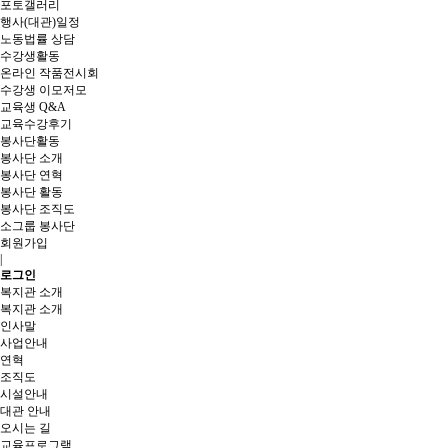
포토갤러리
행사(대관)일정
노동법률 상담
수강생활동
온라인 작품전시회
수강생 이모저모
교육생 Q&A
교육수강후기
봉사단활동
봉사단 소개
봉사단 연혁
봉사단 활동
봉사단 조직도
소그룹 봉사단
회원가입
|
로그인
복지관 소개
복지관 소개
인사말
사업안내
연혁
조직도
시설안내
대관 안내
오시는 길
교육프로그램