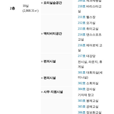
209호
제과제빵실
○ 요리실습공간
18실
210호
바리스타교
2층
(2,868.31㎡)
실
211호
헬스장
212호
요가실
213호
취미교실
○ 액티비티공간
214호
댄스스포츠
교실
216호
에어로빅 교
실
217호
대강당
○ 편의시설
전시실, 라운지, 휴
게실
301호
대회의실(세
미나실)
○ 편의시설
302호
소회의실
304호
강사실
○ 사무·지원시설
기자재 창고
303호
봉제교실
305호
공예교실
306호
정보화교실