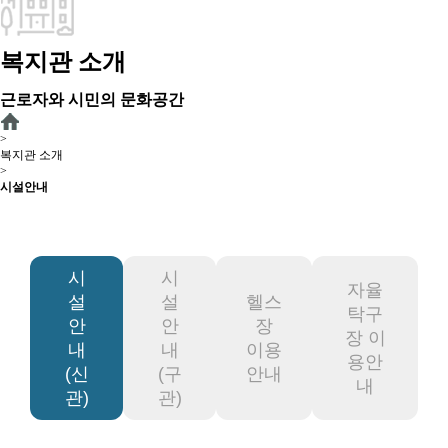
복지관 소개
근로자와 시민의 문화공간
>
복지관 소개
>
시설안내
시
시
자율
설
설
헬스
탁구
안
안
장
장 이
내
내
이용
용안
(신
(구
안내
내
관)
관)