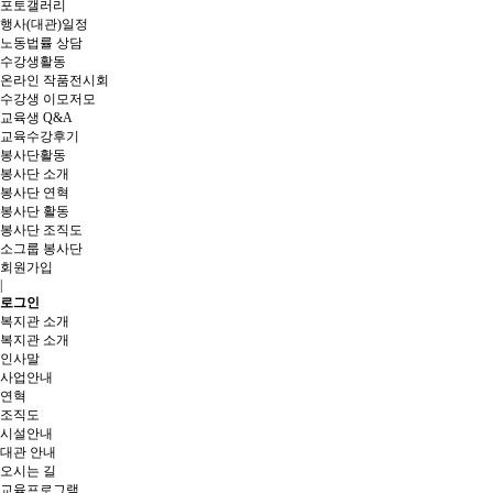
포토갤러리
행사(대관)일정
노동법률 상담
수강생활동
온라인 작품전시회
수강생 이모저모
교육생 Q&A
교육수강후기
봉사단활동
봉사단 소개
봉사단 연혁
봉사단 활동
봉사단 조직도
소그룹 봉사단
회원가입
|
로그인
복지관 소개
복지관 소개
인사말
사업안내
연혁
조직도
시설안내
대관 안내
오시는 길
교육프로그램