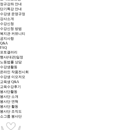
정규강좌 안내
단기특강 안내
수강생 운영규정
강사소개
수강신청
수강신청 방법
복지관 커뮤니티
공지사항
Q&A
FAQ
포토갤러리
행사(대관)일정
노동법률 상담
수강생활동
온라인 작품전시회
수강생 이모저모
교육생 Q&A
교육수강후기
봉사단활동
봉사단 소개
봉사단 연혁
봉사단 활동
봉사단 조직도
소그룹 봉사단