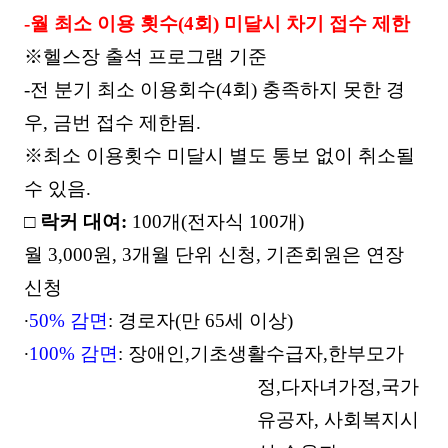
-
월 최소 이용 횟수
(4
회
)
미달시 차기 접수 제한
※
헬스장 출석 프로그램 기준
-
전 분기 최소 이용회수
(4
회
)
충족하지 못한 경
우
,
금번 접수 제한됨
.
※
최소 이용횟수 미달시 별도 통보 없이 취소될
수 있음
.
□
락커 대여
:
100
개
(
전자식
100
개
)
월
3,000
원
, 3
개월 단위 신청
,
기존회원은 연장
신청
∙
50%
감면
:
경로자
(
만
65
세 이상
)
∙
100%
감면
:
장애인
,
기초생활수급자
,
한부모가
정
,
다자녀가정
,
국가
유공자
,
사회복지시