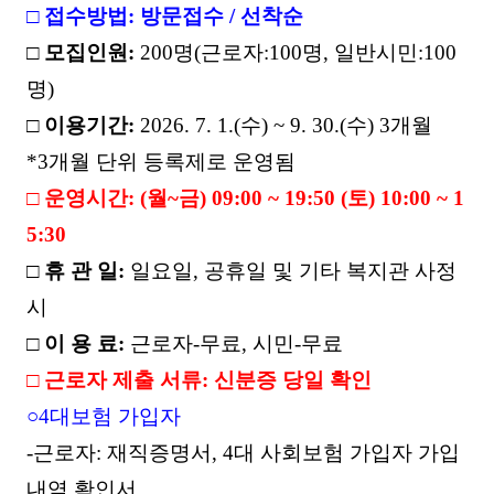
□
접수방법
:
방문접수
/
선착순
□
모집인원
:
200
명
(
근로자
:100
명
,
일반시민
:100
명
)
□
이용기간
:
2026. 7. 1.(
수
) ~ 9. 30.(
수
) 3
개월
*3
개월 단위 등록제로 운영됨
□
운영시간
:
(
월
~
금
) 09:00 ~ 19:50 (
토
) 10:00 ~ 1
5:30
□
휴 관 일
:
일요일
,
공휴일 및 기타 복지관 사정
시
□
이 용 료
:
근로자
-
무료
,
시민
-
무료
□
근로자 제출 서류
:
신분증 당일 확인
○
4
대보험 가입자
-
근로자
:
재직증명서
, 4
대 사회보험 가입자 가입
내역 확인서