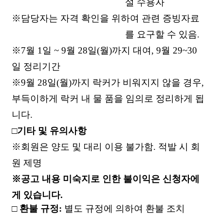
설 수용자
※
담당자는 자격 확인을 위하여 관련 증빙자료
를 요구할 수 있음
.
※
7
월
1
일
~ 9
월
28
일
(
월
)
까지 대여
, 9
월
29~30
일 정리기간
※
9
월
28
일
(
월
)
까지 락커가 비워지지 않을 경우
,
부득이하게 락커 내 물 품을 임의로 정리하게 됩
니다
.
□
기타 및 유의사항
※
회원은 양도 및 대리 이용 불가함
.
적발 시 회
원 제명
※
공고 내용 미숙지로 인한 불이익은 신청자에
게 있습니다
.
□
환불 규정
:
별도 규정에 의하여 환불 조치