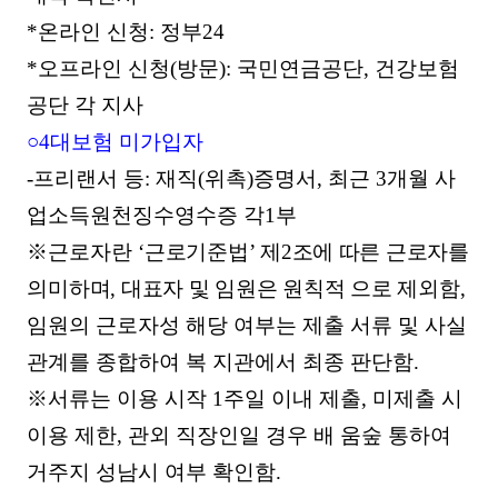
*
온라인 신청
:
정부
24
*
오프라인 신청
(
방문
):
국민연금공단
,
건강보험
공단 각 지사
○
4
대보험 미가입자
-
프리랜서 등
:
재직
(
위촉
)
증명서
,
최근
3
개월 사
업소득원천징수영수증 각
1
부
※
근로자란
‘
근로기준법
’
제
2
조에 따른 근로자를
의미하며
,
대표자 및 임원은 원칙적 으로 제
외함
,
임원의 근로자성 해당 여부는 제출 서류 및 사실
관계를 종합하여 복 지관에서 최종 판단함
.
※
서류는 이용 시작
1
주일 이내 제출
,
미제출 시
이용 제한
,
관외 직장인일 경우 배 움숲 통하여
거주지 성남시 여부 확인함
.