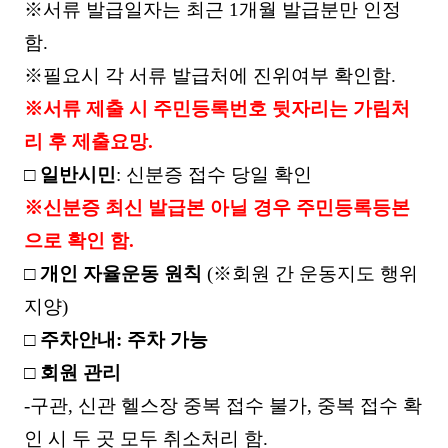
※
서류 발급일자는 최근
1
개월 발급분만 인정
함
.
※
필요시 각 서류 발급처에 진위여부 확인함
.
※
서류 제출 시 주민등록번호 뒷자리는 가림처
리 후 제출요망
.
□
일반시민
:
신분증 접수 당일 확인
※
신분증 최신 발급본 아닐 경우 주민등록등본
으로 확인 함
.
□
개인 자율운동 원칙
(
※
회원 간 운동지도 행위
지양
)
□
주차안내
:
주차 가능
□
회원 관리
-
구관
,
신관 헬스장 중복 접수 불가
,
중복 접수 확
인 시 두 곳 모두 취소처리 함
.