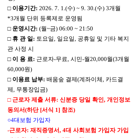
□
이용기간
:
2026. 7. 1.(
수
) ~ 9. 30.(
수
) 3
개월
*3
개월 단위 등록제로 운영됨
□
운영시간
:
(
월
~
금
) 06:00 ~ 21:50
□
휴 관 일
:
토요일
,
일요일
,
공휴일 및 기타 복지
관 사정 시
□
이 용 료
:
근로자
-
무료
,
시민
-
월
20,000
월
(3
개월
60,000
원
)
□
이용료 납부
:
배움숲 결제
(
계좌이체
,
카드결
제
,
무통장입금
)
□
근로자 제출 서류
:
신분증 당일 확인
,
개인정보
동의서
(
하단
[
서식
1]
참조
)
○
4
대보험 가입자
-
근로자
:
재직증명서
, 4
대 사회보험 가입자 가입