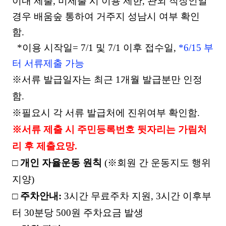
이내 제출
,
미제출 시 이용 제한
,
관외 직장인일
경우 배움숲 통하여 거주지 성남시 여부 확인
함
.
*이용 시작일= 7/1 및 7/1 이후 접수일,
*6/15 부
터 서류제출 가능
※
서류 발급일자는 최근
1
개월 발급분만 인정
함
.
※
필요시 각 서류 발급처에 진위여부 확인함
.
※
서류 제출 시 주민등록번호 뒷자리는 가림처
리 후 제출요망
.
□
개인 자율운동 원칙
(
※
회원 간 운동지도 행위
지양
)
□
주차안내
:
3
시간 무료주차 지원
, 3
시간 이후부
터
30
분당
500
원 주차요금 발생