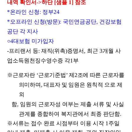
내역 확인서
->
하단
[
샘플
1]
참조
*
온라인 신청
:
정부
24
*
오프라인 신청
(
방문
):
국민연금공단
,
건강보험
공단 각 지사
○
4
대보험 미가입자
-
프리랜서 등
:
재직
(
위촉
)
증명서
,
최근
3
개월 사
업소득원천징수영수증 각
1
부
※
근로자란
‘
근로기준법
’
제
2
조에 따른 근로자를
의미하며
,
대표자 및 임원은 원칙적 으로 제
외
함
,
임원의 근로자성 여부는 제출 서류 및 사실
관계를 종합하여 복지관에서 최종 판단함
.
※
서류는 접수 완료 시점부터 이용 시작
1
주일