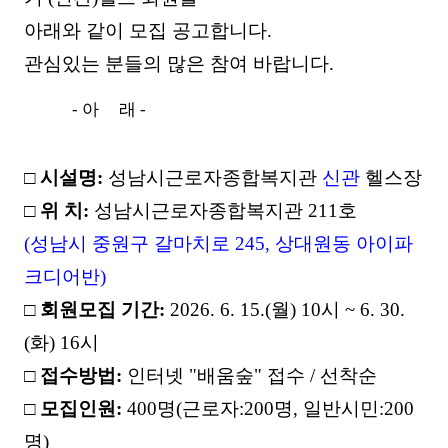
아래와 같이 모집 공고합니다.
관심있는 분들의 많은 참여 바랍니다.
- 아 래 -
□
시설명
:
성남시근로자종합복지관
신관
헬스장
□
위 치
:
성남시근로자종합복지관
211
호
(
성남시 중원구 갈마치로
245,
상대원동 아이파
크디어반
)
□
회원모집 기간
:
2026. 6. 15.(
월
) 10
시
~ 6. 30.
(
화
) 16
시
□
접수방법
:
인터넷
"
배움숲
"
접수
/
선착순
□
모집인원
:
400
명
(
근로자
:200
명
,
일반시민
:200
명
)