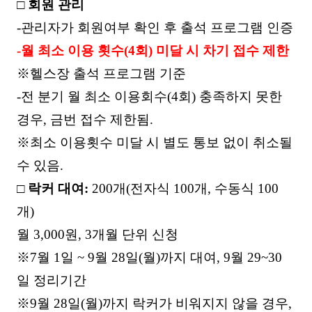
□
회원 관리
-
관리자가 회원여부 확인 후 출석 프로그램 인증
-
월 최소 이용 횟수
(4
회
)
미달 시 차기 접수 제한
※
헬스장 출석 프로그램 기준
-
전 분기 월 최소 이용회수
(4
회
)
충족하지 못한
경우
,
금번 접수 제한됨
.
※
최소 이용횟수 미달 시 별도 통보 없이 취소될
수 있음
.
□
락커 대여
:
200
개
(
전자식
100
개
,
수동식
100
개
)
월
3,000
원
, 3
개월 단위 신청
※
7
월
1
일
~ 9
월
28
일
(
월
)
까지 대여
, 9
월
29~30
일 정리기간
※
9
월
28
일
(
월
)
까지 락커가 비워지지 않을 경우
,