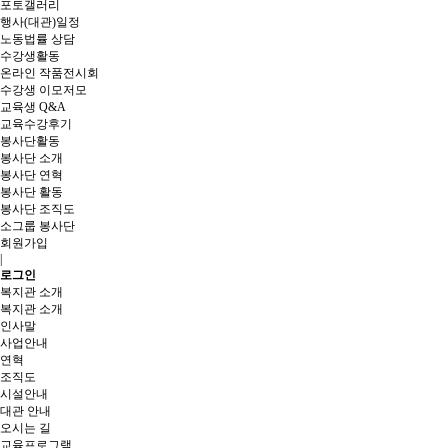
포토갤러리
행사(대관)일정
노동법률 상담
수강생활동
온라인 작품전시회
수강생 이모저모
교육생 Q&A
교육수강후기
봉사단활동
봉사단 소개
봉사단 연혁
봉사단 활동
봉사단 조직도
소그룹 봉사단
회원가입
|
로그인
복지관 소개
복지관 소개
인사말
사업안내
연혁
조직도
시설안내
대관 안내
오시는 길
교육프로그램