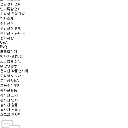
정규강좌 안내
단기특강 안내
수강생 운영규정
강사소개
수강신청
수강신청 방법
복지관 커뮤니티
공지사항
Q&A
FAQ
포토갤러리
행사(대관)일정
노동법률 상담
수강생활동
온라인 작품전시회
수강생 이모저모
교육생 Q&A
교육수강후기
봉사단활동
봉사단 소개
봉사단 연혁
봉사단 활동
봉사단 조직도
소그룹 봉사단