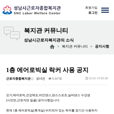
회원가입
로그인
복지관 커뮤니티
성남시근로자복지관의 소식
>
복지관 커뮤니티
>
공지사항
1층 에어로빅실 락커 사용 공지
16-01-19 00:00
근로자종합복지관
()
0건
9,447회
요가,에어로빅,건강체조,라인댄스,댄스스포츠,실버댄스 수강생
(시민반,근로자반 일괄) 공지사항입니다.
현재 1층 에어로빅실(휴게실) 비치되어 있는 락커를 장기간 사용하지