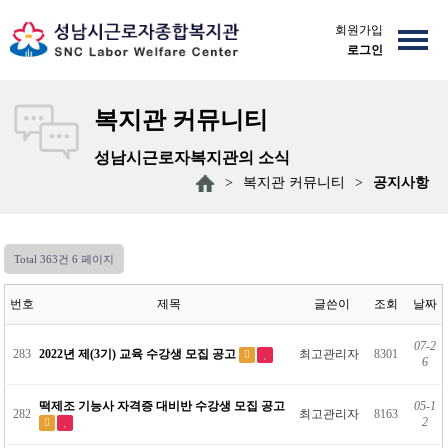
회원가입
로그인
복지관 커뮤니티
성남시근로자복지관의 소식
>
복지관 커뮤니티
>
공지사항
Total 363건
6 페이지
번호
제목
글쓴이
조회
날짜
07-2
283
2022년 제(3기) 교육 수강생 모집 공고
최고관리자
8301
6
떡제조 기능사 자격증 대비반 수강생 모집 공고
05-1
282
최고관리자
8163
2