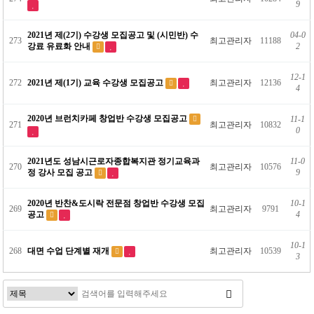
9
2021년 제(2기) 수강생 모집공고 및 (시민반) 수
04-0
273
최고관리자
11188
강료 유료화 안내
2
12-1
272
2021년 제(1기) 교육 수강생 모집공고
최고관리자
12136
4
2020년 브런치카페 창업반 수강생 모집공고
11-1
271
최고관리자
10832
0
2021년도 성남시근로자종합복지관 정기교육과
11-0
270
최고관리자
10576
정 강사 모집 공고
9
2020년 반찬&도시락 전문점 창업반 수강생 모집
10-1
269
최고관리자
9791
공고
4
10-1
268
대면 수업 단계별 재개
최고관리자
10539
3