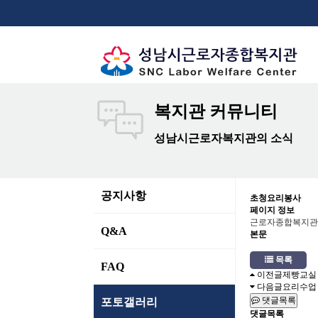
복지관 커뮤니티
성남시근로자복지관의 소식
공지사항
초청요리봉사
페이지 정보
근로자종합복지관
Q&A
본문
목록
FAQ
이전글
제빵교실
다음글
요리수업
댓글목록
포토갤러리
댓글목록