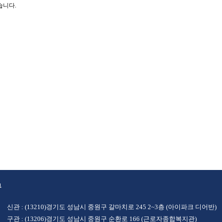
습니다.
부
신관 : (13210)경기도 성남시 중원구 갈마치로 245 2~3층 (아이파크 디어반)
구관 : (13206)경기도 성남시 중원구 순환로 166 (근로자종합복지관)