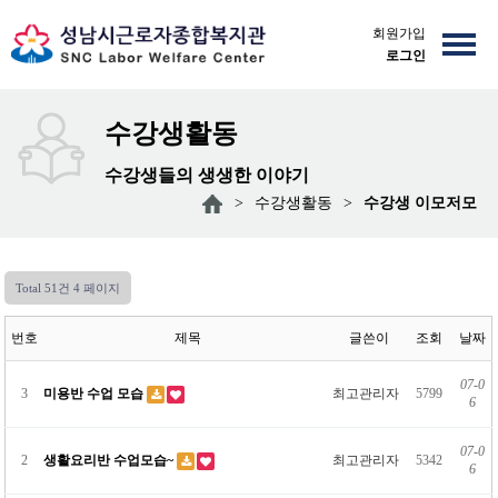
회원가입
로그인
수강생활동
수강생들의 생생한 이야기
>
수강생활동
>
수강생 이모저모
Total 51건
4 페이지
번호
제목
글쓴이
조회
날짜
07-0
3
미용반 수업 모습
최고관리자
5799
6
07-0
2
생활요리반 수업모습~
최고관리자
5342
6